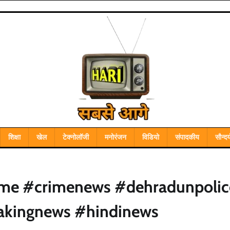
शिक्षा
खेल
टेक्नोलॉजी
मनोरंजन
विडियो
संपादकीय
सौन्दर्
crime #crimenews #dehradunpolic
akingnews #hindinews