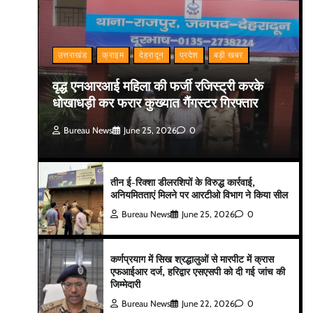
उत्तराखंड
क्राइम
देहरादून
प्रदेश
बड़ी खबर
वृद्ध एनआरआई महिला की फर्जी रजिस्ट्री करके
धोखाधड़ी कर फरार कुख्यात गैंगस्टर गिरफ्तार
Bureau News
June 25, 2026
0
तीन ई-रिक्शा डीलरशिपों के विरुद्ध कार्रवाई,
अनियमितताएं मिलने पर आरटीओ विभाग ने किया सील
Bureau News
June 25, 2026
0
कर्णप्रयाग में सिख श्रद्धालुओं से मारपीट में क्रास
एफआईआर दर्ज, हरिद्वार एसएसपी को दी गई जांच की
जिम्मेदारी
Bureau News
June 22, 2026
0