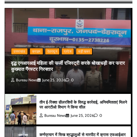
उत्तराखंड
क्राइम
देहरादून
प्रदेश
बड़ी खबर
वृद्ध एनआरआई महिला की फर्जी रजिस्ट्री करके धोखाधड़ी कर फरार
कुख्यात गैंगस्टर गिरफ्तार
Bureau News
June 25, 2026
0
तीन ई-रिक्शा डीलरशिपों के विरुद्ध कार्रवाई, अनियमितताएं मिलने
पर आरटीओ विभाग ने किया सील
Bureau News
June 25, 2026
0
कर्णप्रयाग में सिख श्रद्धालुओं से मारपीट में क्रास एफआईआर