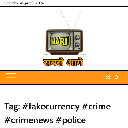
Skip
Saturday, August 8, 2026
to
content
Tag:
#fakecurrency #crime
#crimenews #police