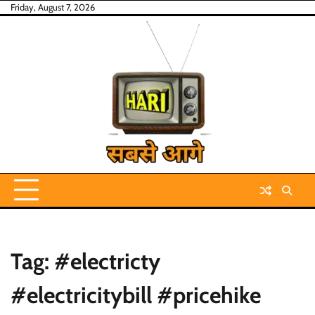
Skip
Friday, August 7, 2026
to
content
Tag:
#electricty
#electricitybill #pricehike