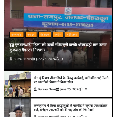
उत्तराखंड
क्राइम
देहरादून
प्रदेश
बड़ी खबर
वृद्ध एनआरआई महिला की फर्जी रजिस्ट्री करके धोखाधड़ी कर फरार
कुख्यात गैंगस्टर गिरफ्तार
Bureau News
June 25, 2026
0
तीन ई-रिक्शा डीलरशिपों के विरुद्ध कार्रवाई, अनियमितताएं मिलने
पर आरटीओ विभाग ने किया सील
Bureau News
June 25, 2026
0
कर्णप्रयाग में सिख श्रद्धालुओं से मारपीट में क्रास एफआईआर
दर्ज, हरिद्वार एसएसपी को दी गई जांच की जिम्मेदारी
Bureau News
June 22, 2026
0