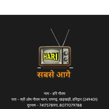
नाम - हरि गौतम
पता - श्री ओम गौतम भवन, रामगढ़, खड़खड़ी, हरिद्वार (249401)
दूरभाष - 7417578911, 8077079788