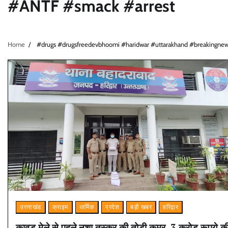
#ANTF #smack #arrest
Home
#drugs #drugsfreedevbhoomi #haridwar #uttarakhand #breakingnew
उत्तराखंड
क्राइम
धार्मिक
प्रदेश
बड़ी खबर
हरिद्वार
कावड़ मेले से पहले नशा तस्कर की तोड़ी कमर, 3 करोड़ रूपये क