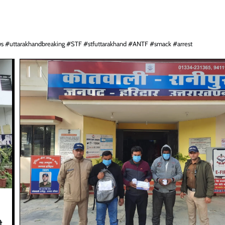
s #uttarakhandbreaking #STF #stfuttarakhand #ANTF #smack #arrest
ी