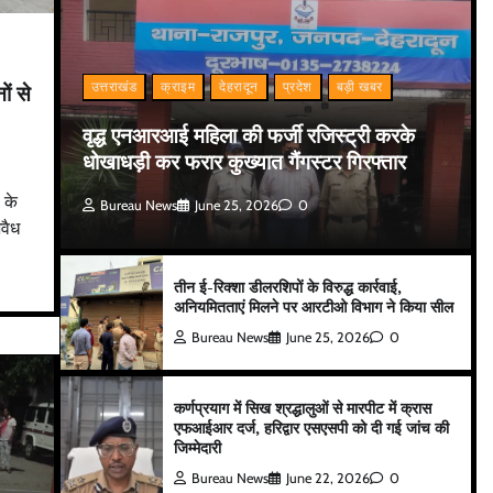
उत्तराखंड
क्राइम
देहरादून
प्रदेश
बड़ी खबर
ों से
वृद्ध एनआरआई महिला की फर्जी रजिस्ट्री करके
धोखाधड़ी कर फरार कुख्यात गैंगस्टर गिरफ्तार
 के
Bureau News
June 25, 2026
0
अवैध
तीन ई-रिक्शा डीलरशिपों के विरुद्ध कार्रवाई,
अनियमितताएं मिलने पर आरटीओ विभाग ने किया सील
Bureau News
June 25, 2026
0
कर्णप्रयाग में सिख श्रद्धालुओं से मारपीट में क्रास
एफआईआर दर्ज, हरिद्वार एसएसपी को दी गई जांच की
जिम्मेदारी
Bureau News
June 22, 2026
0