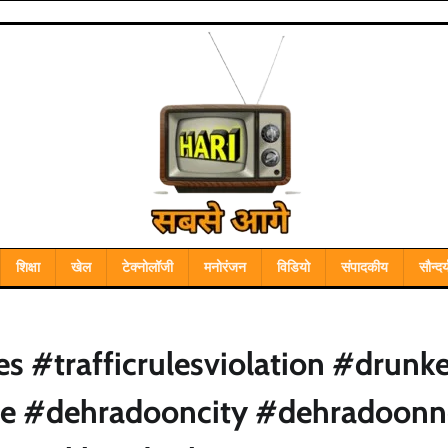
शिक्षा
खेल
टेक्नोलॉजी
मनोरंजन
विडियो
संपादकीय
सौन्दर्
es #trafficrulesviolation #drunk
ce #dehradooncity #dehradoon