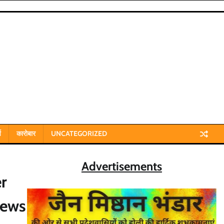
य
कारोबार
UNCATEGORIZED
Advertisements
er
news