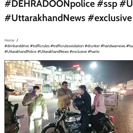
#DEHRADOONpolice #ssp #Ut
#UttarakhandNews #exclusive 
Home
#drinkanddrive #trafficrules #trafficrulesviolation #drunker #haridwarnew
#UttarakhandPolice #UttarakhandNews #exclusive #haritv