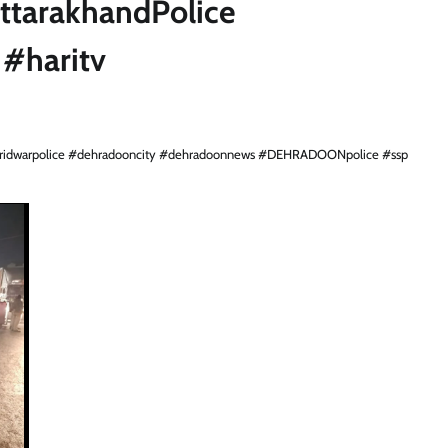
tarakhandPolice
#haritv
s #haridwarpolice #dehradooncity #dehradoonnews #DEHRADOONpolice #ssp