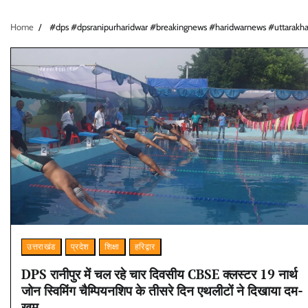
Home
#dps #dpsranipurharidwar #breakingnews #haridwarnews #uttarakh
उत्तराखंड
प्रदेश
शिक्षा
हरिद्वार
DPS रानीपुर में चल रहे चार दिवसीय CBSE क्लस्टर 19 नार्थ
जोन स्विमिंग चैम्पियनशिप के तीसरे दिन एथलीटों ने‌ दिखाया दम-
खम