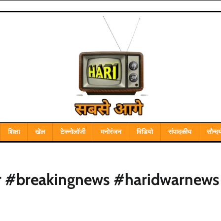
शिक्षा
खेल
टेक्नोलॉजी
मनोरंजन
विडियो
संपादकीय
सौन्दर्
r #breakingnews #haridwarnews