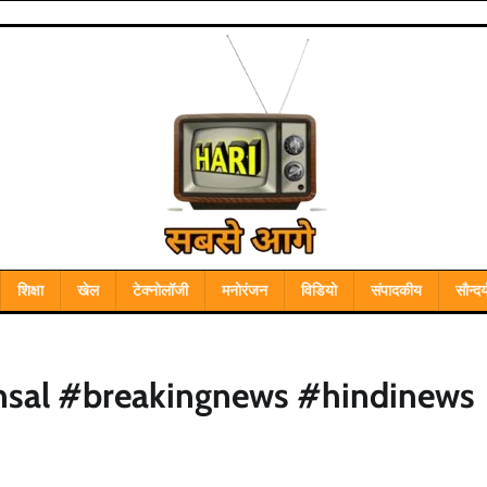
शिक्षा
खेल
टेक्नोलॉजी
मनोरंजन
विडियो
संपादकीय
सौन्दर्
sal #breakingnews #hindinews