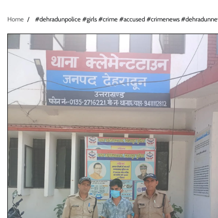
Home
#dehradunpolice #girls #crime #accused #crimenews #dehradunnew