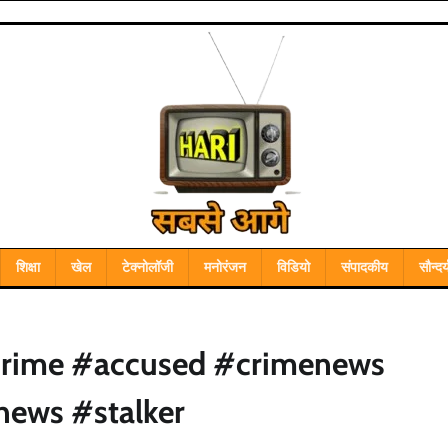
शिक्षा
खेल
टेक्नोलॉजी
मनोरंजन
विडियो
संपादकीय
सौन्दर्
crime #accused #crimenews
ews #stalker