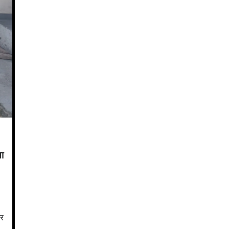
था
बर