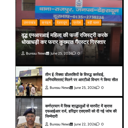
उत्तराखंड
क्राइम
देहरादून
प्रदेश
बड़ी खबर
वृद्ध एनआरआई महिला की फर्जी रजिस्ट्री करके
धोखाधड़ी कर फरार कुख्यात गैंगस्टर गिरफ्तार
Bureau News
June 25, 2026
0
तीन ई-रिक्शा डीलरशिपों के विरुद्ध कार्रवाई,
अनियमितताएं मिलने पर आरटीओ विभाग ने किया सील
Bureau News
June 25, 2026
0
कर्णप्रयाग में सिख श्रद्धालुओं से मारपीट में क्रास
एफआईआर दर्ज, हरिद्वार एसएसपी को दी गई जांच की
जिम्मेदारी
Bureau News
June 22, 2026
0