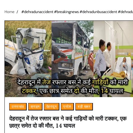
Home
#dehradunaccident #breakingnews #dehradunbusaccident #dehradun
उत्तराखंड
क्राइम
देहरादून
प्रदेश
बड़ी खबर
देहरादून में तेज रफ्तार बस ने कई गाड़ियों को मारी टक्कर, एक
छात्र समेत दो की मौत, 14 घायल