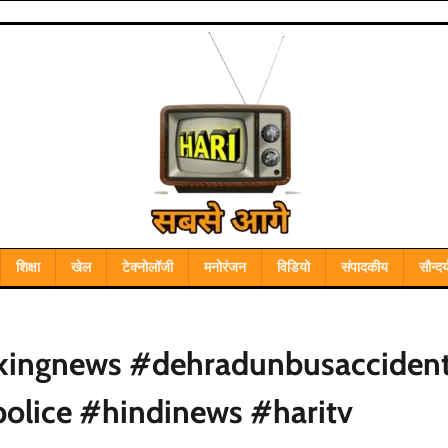
शिक्षा
खेल
टेक्नोलॉजी
मनोरंजन
विडियो
संपादकीय
सौन्दर्
kingnews #dehradunbusacciden
olice #hindinews #haritv