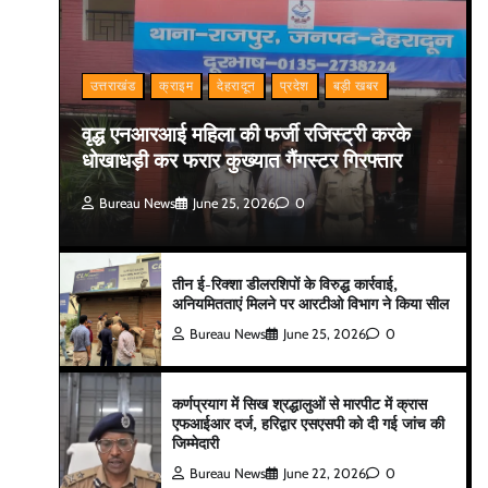
उत्तराखंड
क्राइम
देहरादून
प्रदेश
बड़ी खबर
वृद्ध एनआरआई महिला की फर्जी रजिस्ट्री करके
धोखाधड़ी कर फरार कुख्यात गैंगस्टर गिरफ्तार
Bureau News
June 25, 2026
0
तीन ई-रिक्शा डीलरशिपों के विरुद्ध कार्रवाई,
अनियमितताएं मिलने पर आरटीओ विभाग ने किया सील
Bureau News
June 25, 2026
0
कर्णप्रयाग में सिख श्रद्धालुओं से मारपीट में क्रास
एफआईआर दर्ज, हरिद्वार एसएसपी को दी गई जांच की
जिम्मेदारी
Bureau News
June 22, 2026
0