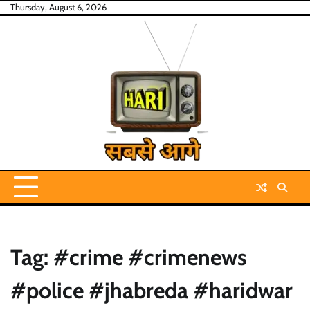
Skip
Thursday, August 6, 2026
to
content
Tag:
#crime #crimenews
#police #jhabreda #haridwar