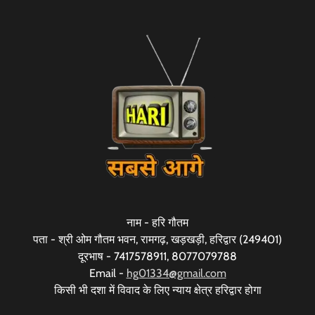
नाम - हरि गौतम
पता - श्री ओम गौतम भवन, रामगढ़, खड़खड़ी, हरिद्वार (249401)
दूरभाष - 7417578911, 8077079788
Email -
hg01334@gmail.com
किसी भी दशा में विवाद के लिए न्याय क्षेत्र हरिद्वार होगा