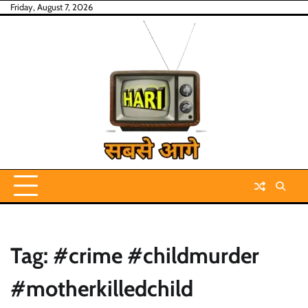
Skip
Friday, August 7, 2026
to
content
Tag:
#crime #childmurder
#motherkilledchild