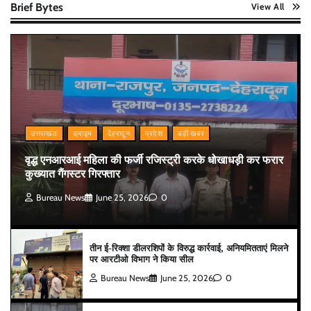
Brief Bytes
View All
उत्तराखंड
क्राइम
देहरादून
प्रदेश
बड़ी खबर
वृद्ध एनआरआई महिला की फर्जी रजिस्ट्री करके धोखाधड़ी कर फरार
कुख्यात गैंगस्टर गिरफ्तार
Bureau News
June 25, 2026
0
तीन ई-रिक्शा डीलरशिपों के विरुद्ध कार्रवाई, अनियमितताएं मिलने
पर आरटीओ विभाग ने किया सील
Bureau News
June 25, 2026
0