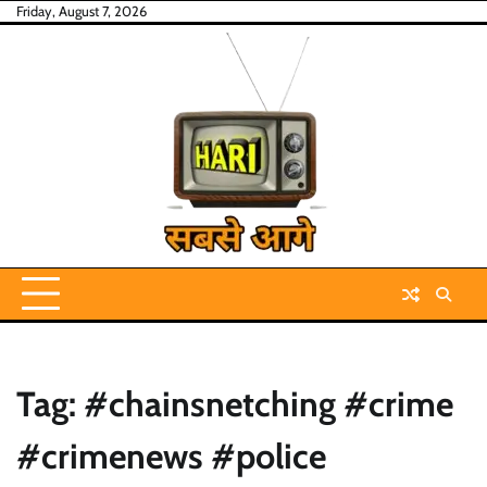
Skip
Friday, August 7, 2026
to
content
Tag:
#chainsnetching #crime
#crimenews #police