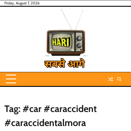
Skip
Friday, August 7, 2026
to
content
Tag:
#car #caraccident
#caraccidentalmora