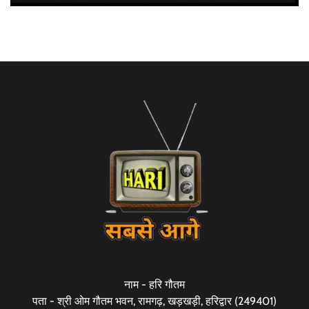
नाम - हरि गौतम
पता - श्री ओम गौतम भवन, रामगढ़, खड़खड़ी, हरिद्वार (249401)