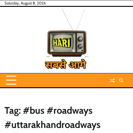
Skip
Saturday, August 8, 2026
to
content
Tag:
#bus #roadways
#uttarakhandroadways