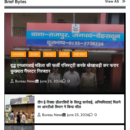
Brief Bytes
View All
उत्तराखंड
क्राइम
देहरादून
प्रदेश
बड़ी खबर
वृद्ध एनआरआई महिला की फर्जी रजिस्ट्री करके धोखाधड़ी कर फरार
कुख्यात गैंगस्टर गिरफ्तार
Bureau News
June 25, 2026
0
तीन ई-रिक्शा डीलरशिपों के विरुद्ध कार्रवाई, अनियमितताएं मिलने
पर आरटीओ विभाग ने किया सील
Bureau News
June 25, 2026
0