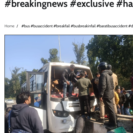
#breakingnews #exclusive #ha
Home
#bus #busaccident #breakfail #busbreakinfail #baratibusaccident #