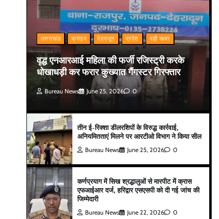
उत्तराखंड
क्राइम
देहरादून
प्रदेश
बड़ी खबर
वृद्ध एनआरआई महिला की फर्जी रजिस्ट्री करके
धोखाधड़ी कर फरार कुख्यात गैंगस्टर गिरफ्तार
Bureau News
June 25, 2026
0
तीन ई-रिक्शा डीलरशिपों के विरुद्ध कार्रवाई,
अनियमितताएं मिलने पर आरटीओ विभाग ने किया सील
Bureau News
June 25, 2026
0
कर्णप्रयाग में सिख श्रद्धालुओं से मारपीट में क्रास
एफआईआर दर्ज, हरिद्वार एसएसपी को दी गई जांच की
जिम्मेदारी
Bureau News
June 22, 2026
0