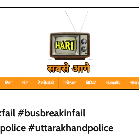
शिक्षा
खेल
टेक्नोलॉजी
मनोरंजन
विडियो
संपादकीय
सौन्दर्
ail #busbreakinfail
police #uttarakhandpolice