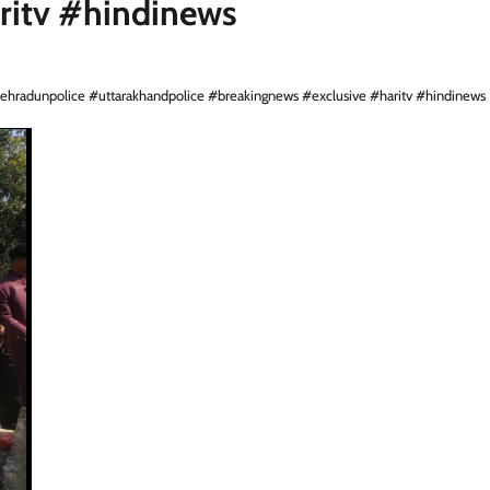
ritv #hindinews
dehradunpolice #uttarakhandpolice #breakingnews #exclusive #haritv #hindinews