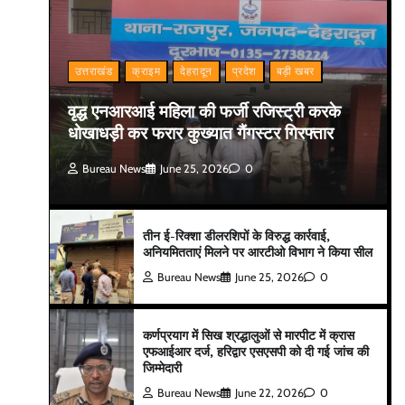
उत्तराखंड
क्राइम
देहरादून
प्रदेश
बड़ी खबर
वृद्ध एनआरआई महिला की फर्जी रजिस्ट्री करके
धोखाधड़ी कर फरार कुख्यात गैंगस्टर गिरफ्तार
Bureau News
June 25, 2026
0
तीन ई-रिक्शा डीलरशिपों के विरुद्ध कार्रवाई,
अनियमितताएं मिलने पर आरटीओ विभाग ने किया सील
Bureau News
June 25, 2026
0
कर्णप्रयाग में सिख श्रद्धालुओं से मारपीट में क्रास
एफआईआर दर्ज, हरिद्वार एसएसपी को दी गई जांच की
जिम्मेदारी
Bureau News
June 22, 2026
0