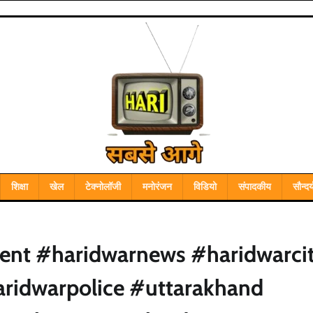
शिक्षा
खेल
टेक्नोलॉजी
मनोरंजन
विडियो
संपादकीय
सौन्दर्
ent #haridwarnews #haridwarci
aridwarpolice #uttarakhand