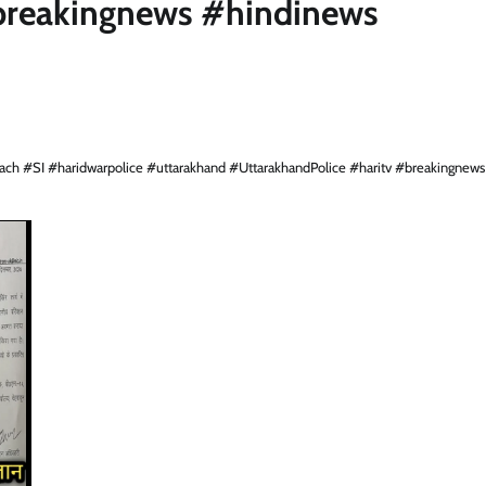
breakingnews #hindinews
ach #SI #haridwarpolice #uttarakhand #UttarakhandPolice #haritv #breakingnews