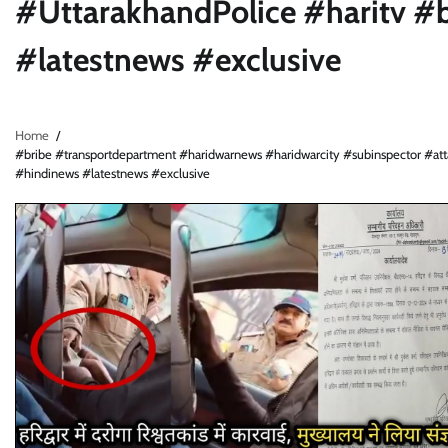
#UttarakhandPolice #haritv #
#latestnews #exclusive
Home
#bribe #transportdepartment #haridwarnews #haridwarcity #subinspector #att
#hindinews #latestnews #exclusive