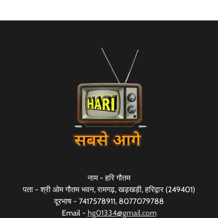
नाम - हरि गौतम
पता - श्री ओम गौतम भवन, रामगढ़, खड़खड़ी, हरिद्वार (249401)
दूरभाष - 7417578911, 8077079788
Email -
hg01334@gmail.com