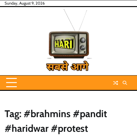
Skip
Sunday, August 9, 2026
to
content
Tag:
#brahmins #pandit
#haridwar #protest