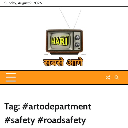
Skip
Sunday, August 9, 2026
to
content
Tag:
#artodepartment
#safety #roadsafety