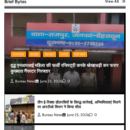
Brief Bytes
View All
उत्तराखंड
क्राइम
देहरादून
प्रदेश
बड़ी खबर
वृद्ध एनआरआई महिला की फर्जी रजिस्ट्री करके धोखाधड़ी कर फरार
कुख्यात गैंगस्टर गिरफ्तार
Bureau News
June 25, 2026
0
तीन ई-रिक्शा डीलरशिपों के विरुद्ध कार्रवाई, अनियमितताएं मिलने
पर आरटीओ विभाग ने किया सील
Bureau News
June 25, 2026
0