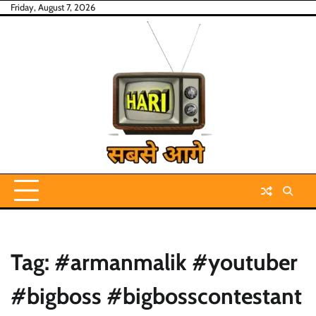
Skip
Friday, August 7, 2026
to
content
Tag:
#armanmalik #youtuber
#bigboss #bigbosscontestant