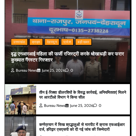
उत्तराखंड
क्राइम
देहरादून
प्रदेश
बड़ी खबर
वृद्ध एनआरआई महिला की फर्जी रजिस्ट्री करके धोखाधड़ी कर फरार
कुख्यात गैंगस्टर गिरफ्तार
Bureau News
June 25, 2026
0
तीन ई-रिक्शा डीलरशिपों के विरुद्ध कार्रवाई, अनियमितताएं मिलने
पर आरटीओ विभाग ने किया सील
Bureau News
June 25, 2026
0
कर्णप्रयाग में सिख श्रद्धालुओं से मारपीट में क्रास एफआईआर
दर्ज, हरिद्वार एसएसपी को दी गई जांच की जिम्मेदारी