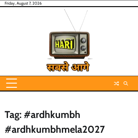
Skip
Friday, August 7, 2026
to
content
Tag:
#ardhkumbh
#ardhkumbhmela2027