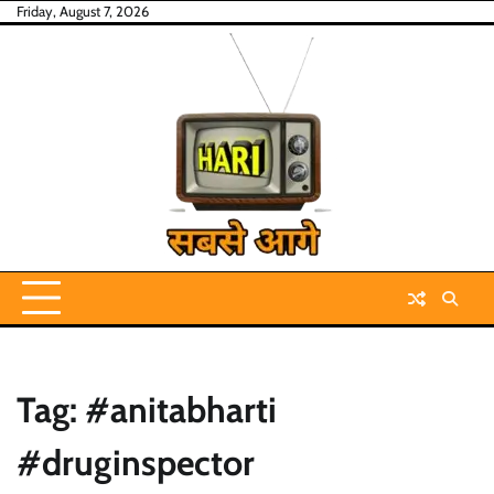
Skip
Friday, August 7, 2026
to
content
Tag:
#anitabharti
#druginspector