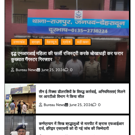
उत्तराखंड
क्राइम
देहरादून
प्रदेश
बड़ी खबर
वृद्ध एनआरआई महिला की फर्जी रजिस्ट्री करके धोखाधड़ी कर फरार
कुख्यात गैंगस्टर गिरफ्तार
Bureau News
June 25, 2026
0
तीन ई-रिक्शा डीलरशिपों के विरुद्ध कार्रवाई, अनियमितताएं मिलने
पर आरटीओ विभाग ने किया सील
Bureau News
June 25, 2026
0
कर्णप्रयाग में सिख श्रद्धालुओं से मारपीट में क्रास एफआईआर
दर्ज, हरिद्वार एसएसपी को दी गई जांच की जिम्मेदारी