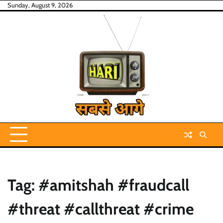
Skip
Sunday, August 9, 2026
to
content
Tag:
#amitshah #fraudcall
#threat #callthreat #crime