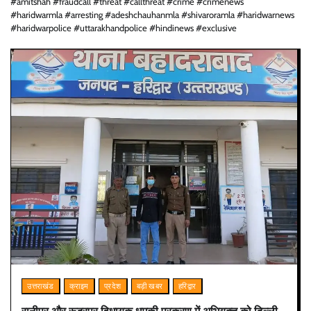
#amitshah #fraudcall #threat #callthreat #crime #crimenews
#haridwarmla #arresting #adeshchauhanmla #shivaroramla #haridwarnews
#haridwarpolice #uttarakhandpolice #hindinews #exclusive
उत्तराखंड
क्राइम
प्रदेश
बड़ी खबर
हरिद्वार
रानीपुर और रूद्रपुर विधायक धमकी प्रकरण में अभियुक्त को दिल्ली