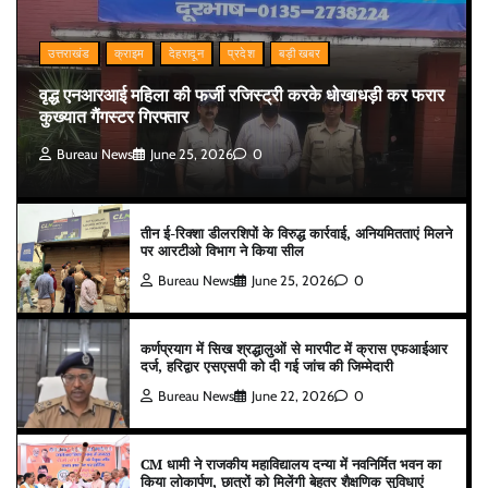
उत्तराखंड
क्राइम
देहरादून
प्रदेश
बड़ी खबर
वृद्ध एनआरआई महिला की फर्जी रजिस्ट्री करके धोखाधड़ी कर फरार
कुख्यात गैंगस्टर गिरफ्तार
Bureau News
June 25, 2026
0
तीन ई-रिक्शा डीलरशिपों के विरुद्ध कार्रवाई, अनियमितताएं मिलने
पर आरटीओ विभाग ने किया सील
Bureau News
June 25, 2026
0
कर्णप्रयाग में सिख श्रद्धालुओं से मारपीट में क्रास एफआईआर
दर्ज, हरिद्वार एसएसपी को दी गई जांच की जिम्मेदारी
Bureau News
June 22, 2026
0
CM धामी ने राजकीय महाविद्यालय दन्या में नवनिर्मित भवन का
किया लोकार्पण, छात्रों को मिलेंगी बेहतर शैक्षणिक सुविधाएं