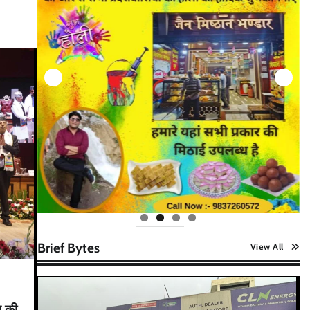
Brief Bytes
View All
न की