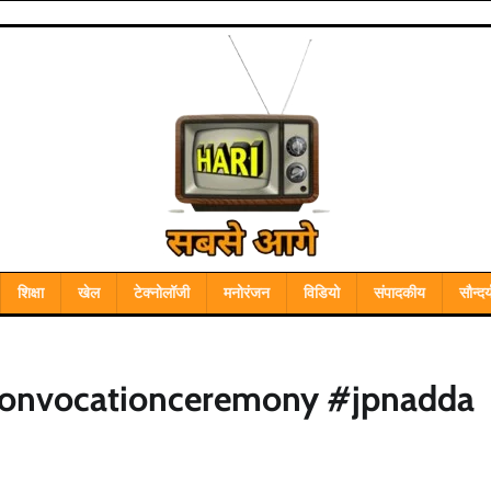
शिक्षा
खेल
टेक्नोलॉजी
मनोरंजन
विडियो
संपादकीय
सौन्दर्
#convocationceremony #jpnadda