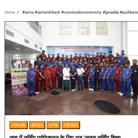
Home
#aiims #aiimsrishikesh #convocationceremony #jpnadda #pushkars
उत्तराखंड
देहरादून
प्रदेश
बड़ी खबर
एम्स में नर्सिंग प्रोफेशनल के लिए अब ’सतत नर्सिंग शिक्षा,