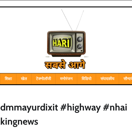
शिक्षा
खेल
टेक्नोलॉजी
मनोरंजन
विडियो
संपादकीय
सौन्दर्
#dmmayurdixit #highway #nhai
akingnews