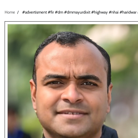
Home
#advertisment #fir #dm #dmmayurdixit #highway #nhai #haridwar 