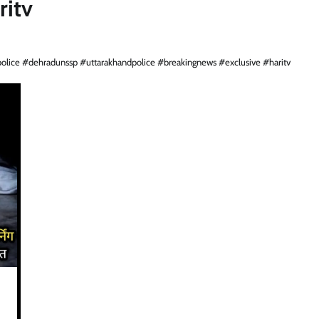
ritv
lice #dehradunssp #uttarakhandpolice #breakingnews #exclusive #haritv