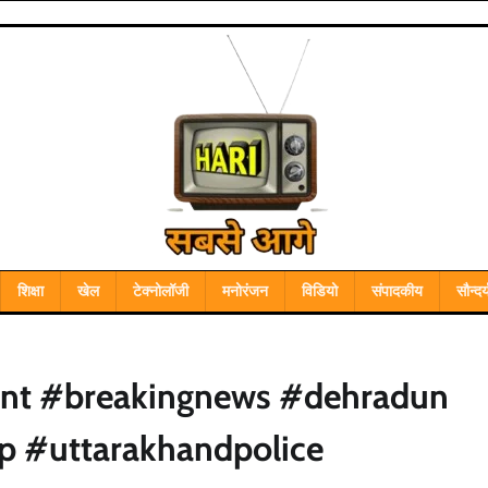
शिक्षा
खेल
टेक्नोलॉजी
मनोरंजन
विडियो
संपादकीय
सौन्दर्
ent #breakingnews #dehradun
p #uttarakhandpolice