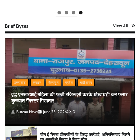
Brief Bytes
View All
उत्तराखंड
क्राइम
देहरादून
प्रदेश
बड़ी खबर
वृद्ध एनआरआई महिला की फर्जी रजिस्ट्री करके धोखाधड़ी कर फरार
कुख्यात गैंगस्टर गिरफ्तार
Bureau News
June 25, 2026
0
तीन ई-रिक्शा डीलरशिपों के विरुद्ध कार्रवाई, अनियमितताएं मिलने
पर आरटीओ विभाग ने किया सील