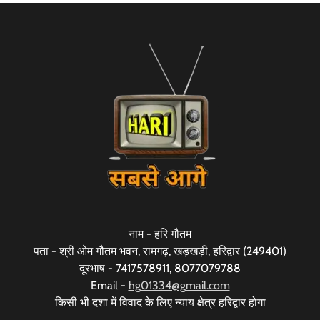
नाम - हरि गौतम
पता - श्री ओम गौतम भवन, रामगढ़, खड़खड़ी, हरिद्वार (249401)
दूरभाष - 7417578911, 8077079788
Email -
hg01334@gmail.com
किसी भी दशा में विवाद के लिए न्याय क्षेत्र हरिद्वार होगा