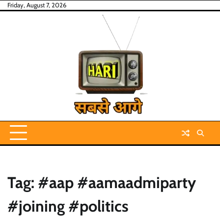
Skip
Friday, August 7, 2026
to
content
Tag:
#aap #aamaadmiparty
#joining #politics