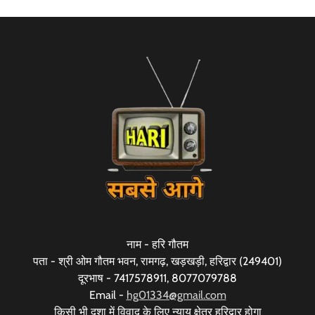
नाम - हरि गौतम
पता - श्री ओम गौतम भवन, रामगढ़, खड़खड़ी, हरिद्वार (249401)
दूरभाष - 7417578911, 8077079788
Email -
hg01334@gmail.com
किसी भी दशा में विवाद के लिए न्याय क्षेत्र हरिद्वार होगा