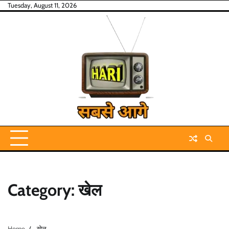
Skip
Tuesday, August 11, 2026
to
content
Category:
खेल
Home
खेल